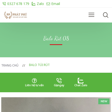
0327 678 179
Zalo
Email
Balo Rút 08
BALO TÚI RÚT
TRANG CHỦ
Liên hệ tư vấn
Gọi ngay
Chat Zalo
NEW